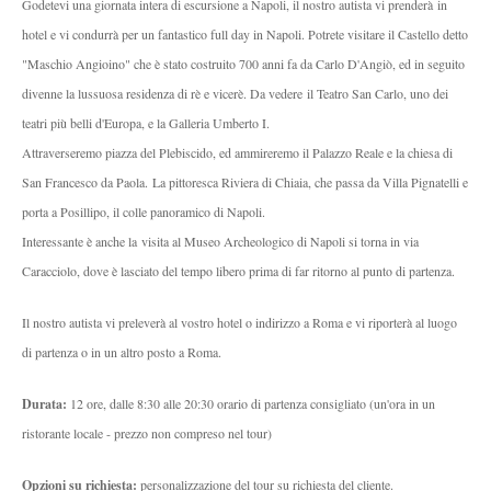
Godetevi una giornata intera di escursione a Napoli, il nostro autista vi prenderà in
hotel e vi condurrà per un fantastico full day in Napoli. Potrete visitare il Castello detto
"Maschio Angioino" che è stato costruito 700 anni fa da Carlo D'Angiò, ed in seguito
divenne la lussuosa residenza di rè e vicerè. Da vedere il Teatro San Carlo, uno dei
teatri più belli d'Europa, e la Galleria Umberto I.
Attraverseremo piazza del Plebiscido, ed ammireremo il Palazzo Reale e la chiesa di
San Francesco da Paola. La pittoresca Riviera di Chiaia, che passa da Villa Pignatelli e
porta a Posillipo, il colle panoramico di Napoli.
Interessante è anche la visita al Museo Archeologico di Napoli si torna in via
Caracciolo, dove è lasciato del tempo libero prima di far ritorno al punto di partenza.
Il nostro autista vi preleverà al vostro hotel o indirizzo a Roma e vi riporterà al luogo
di partenza o in un altro posto a Roma.
Durata:
12 ore, dalle 8:30 alle 20:30 orario di partenza consigliato (un'ora in un
ristorante locale - prezzo non compreso nel tour)
Opzioni su richiesta:
personalizzazione del tour su richiesta del cliente.