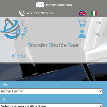
info@tstrome.com
+39.393.7025307
(0)
Login
T
ransfer
S
huttle
T
our
Menu
Da:
A: