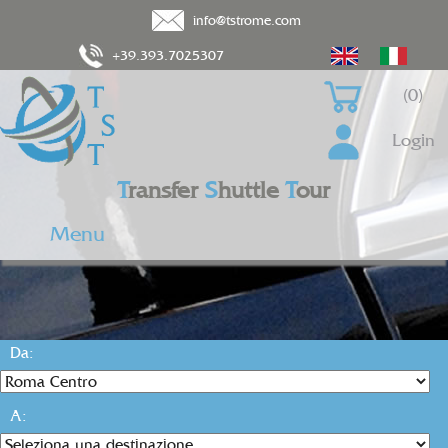
info@tstrome.com
+39.393.7025307
(0)
Login
T
ransfer
S
huttle
T
our
Menu
Da:
A: