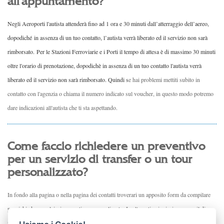
all'appuntamento?
Negli Aeroporti l'autista attenderà fino ad 1 ora e 30 minuti dall’atterraggio dell’aereo,
dopodiché
in assenza di un tuo contatto, l’autista verrà liberato ed il servizio non sarà
rimborsato.
Per le Stazioni Ferroviarie e i Porti il tempo di attesa è di massimo 30 minuti
oltre l'orario di prenotazione, dopodichè in assenza di un tuo contatto l'autista verrà
liberato ed il servizio non sarà rimborsato. Quindi s
e hai problemi mettiti subito in
contatto con l'agenzia o chiama il numero indicato sul voucher, in questo modo potremo
dare indicazioni all'autista che ti sta aspettando.
Come faccio richiedere un preventivo
per un servizio di transfer o un tour
personalizzato?
In fondo alla pagina o nella pagina dei contatti troverari un apposito form da compilare
per richiedere qualsiasi preventivo personalizzato. In alternativa inviaci una e-mail di
richiesta a
info@tstrome.com