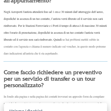
all'appuntamento?
Negli Aeroporti l'autista attenderà fino ad 1 ora e 30 minuti dall’atterraggio dell’aereo,
dopodiché
in assenza di un tuo contatto, l’autista verrà liberato ed il servizio non sarà
rimborsato.
Per le Stazioni Ferroviarie e i Porti il tempo di attesa è di massimo 30 minuti
oltre l'orario di prenotazione, dopodichè in assenza di un tuo contatto l'autista verrà
liberato ed il servizio non sarà rimborsato. Quindi s
e hai problemi mettiti subito in
contatto con l'agenzia o chiama il numero indicato sul voucher, in questo modo potremo
dare indicazioni all'autista che ti sta aspettando.
Come faccio richiedere un preventivo
per un servizio di transfer o un tour
personalizzato?
In fondo alla pagina o nella pagina dei contatti troverari un apposito form da compilare
per richiedere qualsiasi preventivo personalizzato. In alternativa inviaci una e-mail di
richiesta a
info@tstrome.com