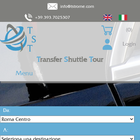
info@tstrome.com
+39.393.7025307
(0)
Login
T
ransfer
S
huttle
T
our
Menu
Da:
A: