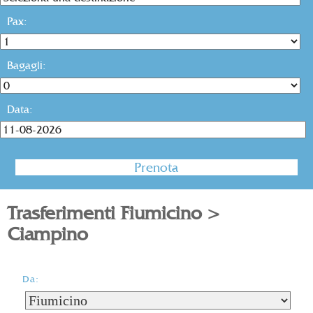
Pax:
Bagagli:
Data:
Trasferimenti Fiumicino >
Ciampino
Da: